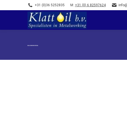
+31 (0)36 5252835
M:
+31 (0) 6 82597624
info@
TAG ARCHIEVEN
WICISOL
Industriële Smeermiddelen
Door
hkboadmin
28 juli 2015
Bij ons vindt u een uitgebreid leveringsprog
Slijpkoelmiddel, Dieptrek- en Ombormsmeermi