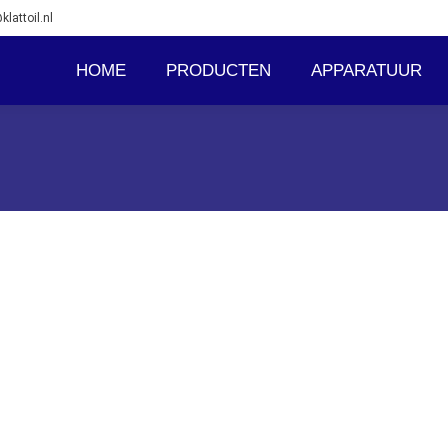
klattoil.nl
HOME
PRODUCTEN
APPARATUUR
ramma van industriële smeermiddelen met brede toepassingsmoge
ddel, e.a.