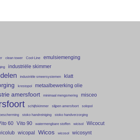
emulsiemenging
er
clean tower
Cool-Line
industriële skimmer
ging
ddelen
klatt
industriële smeersystemen
rging
metaalbewerking olie
krestopol
trie amersfoort
misceo
minimaal mengsmering
rsfoort
schijfskimmer
slijpen amersfoort
solopol
bescherming
stoko handreiniging
stoko handverzorging
Vito 60
Vito 90
Wicocut
watermengbare stoffen
wicisol
Wicos
icolub
wicopal
wicosynt
wicosol