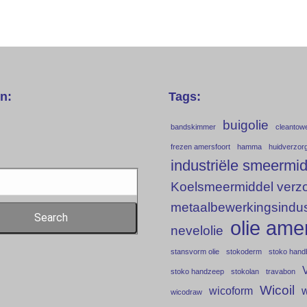
n:
Tags:
buigolie
bandskimmer
cleantow
frezen amersfoort
hamma
huidverzor
industriële smeermi
Koelsmeermiddel verzo
metaalbewerkingsindus
olie ame
nevelolie
stansvorm olie
stokoderm
stoko hand
stoko handzeep
stokolan
travabon
Wicoil
wicoform
w
wicodraw