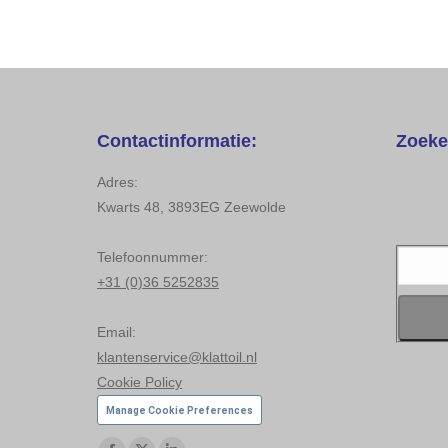
Contactinformatie:
Zoeke
Adres:
Kwarts 48, 3893EG Zeewolde
Telefoonnummer:
Search
+31 (0)36 5252835
for:
Email:
klantenservice@klattoil.nl
Cookie Policy
Manage Cookie Preferences
Vind ons op: