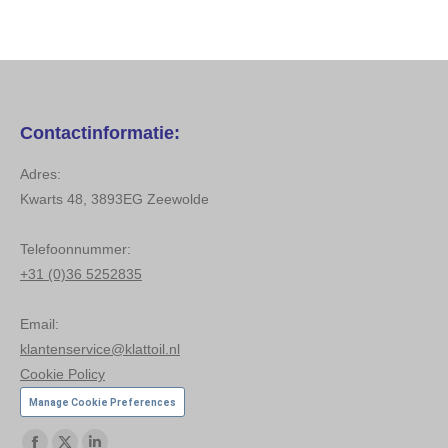
Contactinformatie:
Adres:
Kwarts 48, 3893EG Zeewolde
Telefoonnummer:
+31 (0)36 5252835
Email:
klantenservice@klattoil.nl
Cookie Policy
Manage Cookie Preferences
Vind ons op: