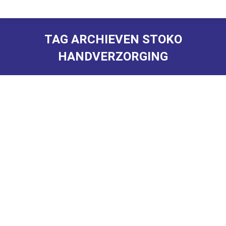
TAG ARCHIEVEN
STOKO
HANDVERZORGING
Je bent hier:
Huidverzorging
Door
hkboadmin
28 juli 2015
Dagelijks komt de huid in contact met allerlei
agressieve stoffen zoals: stof, olie, vet, vuil, verf.
Bescherm dus de huid vooraf met een aangepaste
crème.