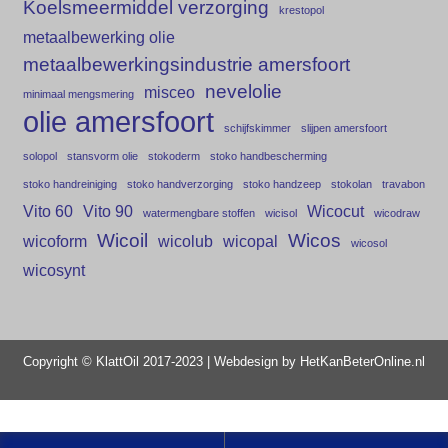
Koelsmeermiddel verzorging
krestopol
metaalbewerking olie
metaalbewerkingsindustrie amersfoort
nevelolie
misceo
minimaal mengsmering
olie amersfoort
schijfskimmer
slijpen amersfoort
solopol
stansvorm olie
stokoderm
stoko handbescherming
stoko handreiniging
stoko handverzorging
stoko handzeep
stokolan
travabon
Vito 60
Vito 90
Wicocut
watermengbare stoffen
wicisol
wicodraw
Wicoil
Wicos
wicoform
wicolub
wicopal
wicosol
wicosynt
Copyright © KlattOil 2017-2023 | Webdesign by
HetKanBeterOnline.nl