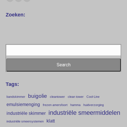
Facebook
X
Linkedin
page
page
page
Zoeken:
opens
opens
opens
in
in
in
new
new
new
window
window
window
Search
for:
Tags:
buigolie
bandskimmer
cleantower
clean tower
Cool-Line
emulsiemenging
frezen amersfoort
hamma
huidverzorging
industriële smeermiddelen
industriële skimmer
klatt
industriële smeersystemen